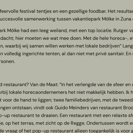
rvolle festival tentjes en een gezellige foodbar. Het resulta
 succesvolle samenwerking tussen vakantiepark Mölke in Zuna 
k Mölke had een leeg weiland, met een top locatie. Rutger va
dacht; hier moeten we wat mee doen. Met de hele horeca-, eve
, waarbij wij samen willen werken met lokale bedrijven” Lang
lledig ingerichte tenten, al dan niet met privé sanitair. En
rsonen.
estaurant? Van de Maat: “In het verlengde van de sfeer en de
aarbij lokale horecaondernemers het niet makkelijk hebben. I
kt voor de hand te liggen; twee familiebedrijven, met de tweed
ingen ontstaan, vindt ook Guido Meinders van restaurant Bro
up restaurant te draaien. Een restaurant met een relaxte sfe
rtje, op het terras, met zicht op de Regge. Ondertussen wordt 
de vraag of het pop-up restaurant alleen toegankelijk is voo