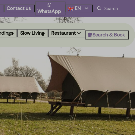
Contact us
EN
WhatsApp
ndings
Slow Living
Restaurant
Search & Book