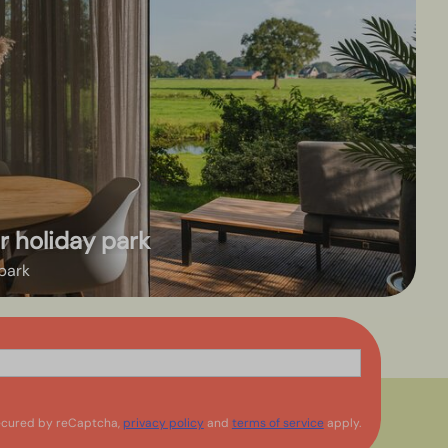
r holiday park
park
cured by reCaptcha,
privacy policy
and
terms of service
apply.