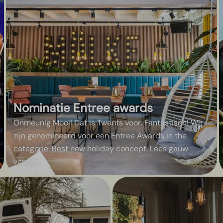
Nominatie Entree awards
Onmeunig Mooi! Dat is Twents voor: Fantastisch! Wij
zijn genomineerd voor een Entree Awards in the
categorie: Best new holiday concept. Lees gauw
verder!