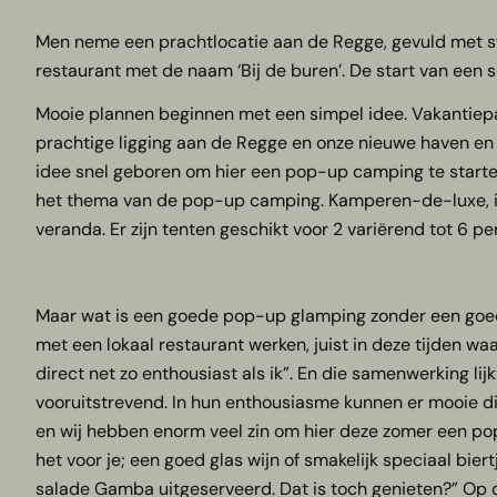
Men neme een prachtlocatie aan de Regge, gevuld met sfee
restaurant met de naam ‘Bij de buren’. De start van een
Mooie plannen beginnen met een simpel idee. Vakantiepar
prachtige ligging aan de Regge en onze nieuwe haven en 
idee snel geboren om hier een pop-up camping te starten
het thema van de pop-up camping. Kamperen-de-luxe, in vo
veranda. Er zijn tenten geschikt voor 2 variërend tot 6 pe
Maar wat is een goede pop-up glamping zonder een goed r
met een lokaal restaurant werken, juist in deze tijden w
direct net zo enthousiast als ik”. En die samenwerking lij
vooruitstrevend. In hun enthousiasme kunnen er mooie d
en wij hebben enorm veel zin om hier deze zomer een pop-
het voor je; een goed glas wijn of smakelijk speciaal bie
salade Gamba uitgeserveerd. Dat is toch genieten?” Op 