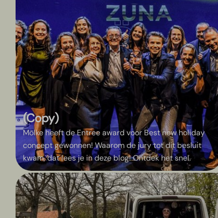
(Copy)
Mölke heeft de Entree award voor Best new holiday
concept gewonnen! Waarom de jury tot dit besluit
kwam, dat lees je in deze blog! Ontdek het snel.