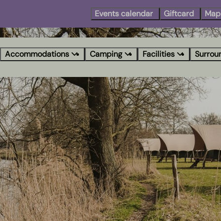
Events calendar
Giftcard
Map
Accommodations
Camping
Facilities
Surrou