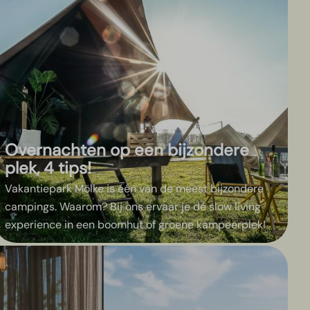
Overnachten op een bijzondere
plek, 4 tips!
Vakantiepark Mölke is één van de meest bijzondere
campings. Waarom? Bij ons ervaar je dé slow living
experience in een boomhut of groene kampeerplek!