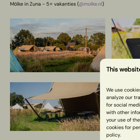
Mölke in Zuna - 5⭐️ vakanties (
@molke.nl
)
This websit
We use cookies
analyze our tra
for social med
with other inf
your use of the
cookies for pe
policy.