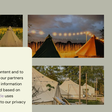
ontent and to
h our partners
 information
ed based on
le
uses
 to our privacy