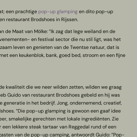
at; een prachtige
pop-up glamping
en dito pop-up
en restaurant Brodshoes in Rijssen.
n de Maat van Mölke: “Ik zag dat lege weiland en de
nementen- en festival sector die nu stil ligt, was het
zaam leven en genieten van de Twentse natuur, dat is
 met een keukenblok, bank, goed bed, stroom en een fijne
 kwaliteit die we neer wilden zetten, wilden we graag
k heb Guido van restaurant Brodshoes gebeld en hij was
e generatie in het bedrijf. Jong, ondernemend, creatief,
dshoes. “Die pop-up glamping is gewoon een gaaf idee
er, smakelijke gerechten met lokale ingrediënten. Zie
er een lekkere steak tartaar van Reggedal rund of een
r gasten van de pop-up camping, antwoordt Guido: “Pop-