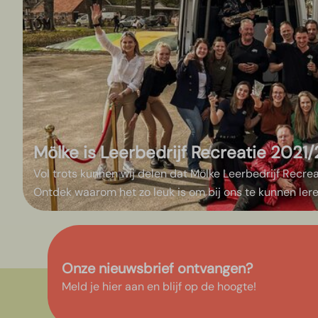
Mölke is Leerbedrijf Recreatie 2021
Vol trots kunnen wij delen dat Mölke Leerbedrijf Recre
Ontdek waarom het zo leuk is om bij ons te kunnen ler
Onze nieuwsbrief ontvangen?
Meld je hier aan en blijf op de hoogte!